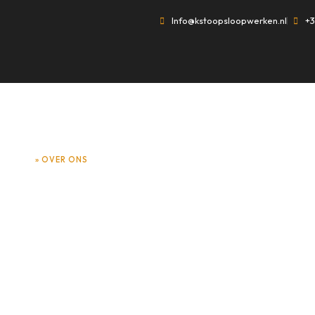
Info@kstoopsloopwerken.nl
+3
HOME
»
OVER ONS
OVER ONS