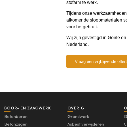
stofarm te werk.
Tijdens onze werkzaamheden ha
afkomende sloopmaterialen s
voor hergebruik.
Wij zijn gevestigd in Goirle 
Nederland.
Vraag een vrijblijvende offer
BOOR- EN ZAAGWERK
OVERIG
O
Betonboren
Grondwerk
G
Betonzagen
Asbest verwijderen
C