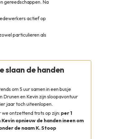
 en gereedschappen. Na
 medewerkers actief op
owel particulieren als
we slaan de handen
tends om 5 uur samen in een busje
in Drunen en Kevin zijn sloopavontuur
r jaar toch uiteenlopen.
we ontzettend trots op zijn:
per 1
n Kevin opnieuw de handen ineen om
 onder de naam K. Stoop