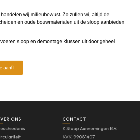
ndelen wij milieubewust. Zo zullen wij altijd de
cheiden en oude bouwmaterialen uit de sloop aanbieden
en voeren sloop en demontage klussen uit door geheel
te aan
VER ONS
CONTACT
eschiedenis
K.Stoop Aannemingen B.V.
irculariteit
KVK: 99081407