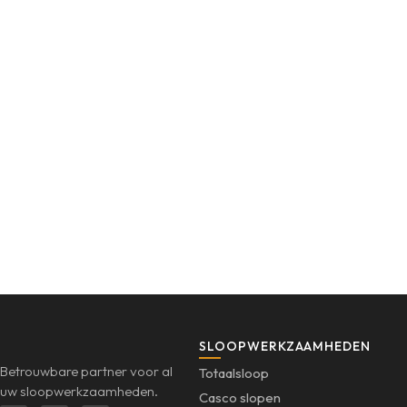
SLOOPWERKZAAMHEDEN
Betrouwbare partner voor al
Totaalsloop
uw sloopwerkzaamheden.
Casco slopen